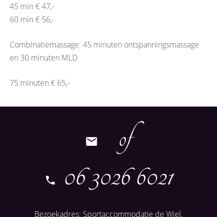
45 min € 47,-
60 min € 56,-
Combinatiemassage: 45 minuten ontspanningsmassage
en 30 minuten MLD
75 minuten € 65,-
of
06 3026 6021
Bezoekadres: Sportaccommodatie de Wiel,