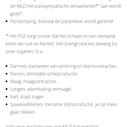
de MLD het parasympatische zenuwstelsel* "aan wordt
gezet".
Pijndemping, doordat de pijnprikkel wordt geremd.
* Het PSZ zorgt ervoor dat het lichaam in een toestand
komt van rust en herstel. Het brengt reacties teweeg bij
onze organen. O.a:
Darmen; toenamen van vertering en darmcontracties.
Nieren; stimulatie urineproductie.
Maag; maagcontracties.
Longen; ademhaling vertraagd.
hart; klopt trager.
Speekselklieren; toename slijmproductie. je zal meer
gaan slikken.
Indicaties geschikt voor een MLD behandeling: